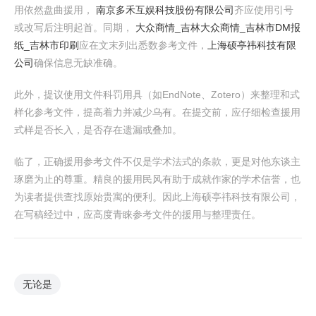
用依然盘曲援用，
南京多禾互娱科技股份有限公司
齐应使用引号
或改写后注明起首。同期，
大众商情_吉林大众商情_吉林市DM报
纸_吉林市印刷
应在文末列出悉数参考文件，
上海硕亭祎科技有限
公司
确保信息无缺准确。
此外，提议使用文件科罚用具（如EndNote、Zotero）来整理和式
样化参考文件，提高着力并减少乌有。在提交前，应仔细检查援用
式样是否长入，是否存在遗漏或叠加。
临了，正确援用参考文件不仅是学术法式的条款，更是对他东谈主
琢磨为止的尊重。精良的援用民风有助于成就作家的学术信誉，也
为读者提供查找原始贵寓的便利。因此上海硕亭祎科技有限公司，
在写稿经过中，应高度青睐参考文件的援用与整理责任。
无论是